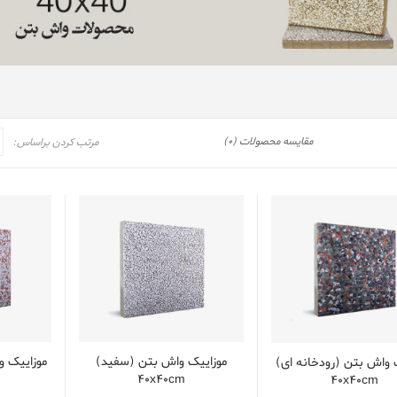
مقایسه محصولات (0)
مرتب کردن براساس:
موزایيک واش بتن (سفید)
موزایيک و
 واش بتن (رودخانه ای)
40x40cm
40x40cm