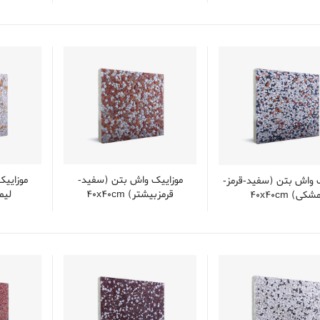
موزایيک واش بتن (سفید-
موزایي
 واش بتن (سفید-قرمز-
قرمزبیشتر) 40x40cm
لیموی
شکی) 40x40cm