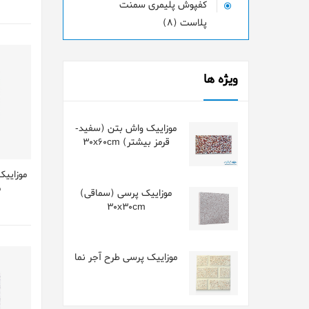
کفپوش پلیمری سمنت
پلاست (8)
ویژه ها
موزاییک واش بتن (سفید-
قرمز بیشتر) 30x60cm
موزایيک
م
موزاییک پرسی (سماقی)
30x30cm
موزاییک پرسی طرح آجر نما