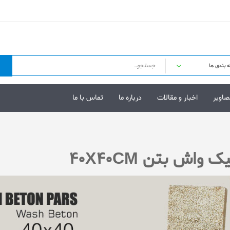
صاویر
اخبار و مقالات
درباره ما
تماس با ما
ک واش بتن 40X40CM