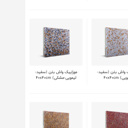
ک واش بتن (سفید-
موزایيک واش بتن (سفید-
ی) 40x40cm
لیمویی-مشکی) 40x40cm