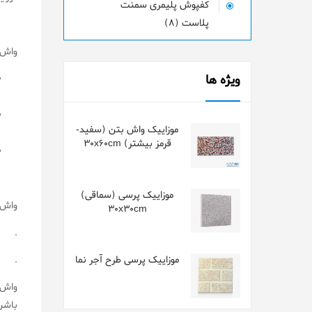
کفپوش پلیمری سمنت
پلاست (8)
واش ب
ویژه ها
موزاییک واش بتن (سفید-
قرمز بیشتر) 30x60cm
موزاییک پرسی (سماقی)
واش ب
30x30cm
.
.
موزاییک پرسی طرح آجر نما
واش 
باشن