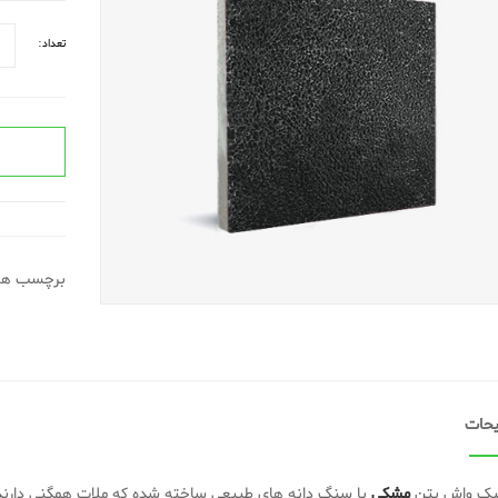
تعداد:
برچسب ها
حات
ییک واش بتن
مشکی
با سنگ دانه های طبیعی ساخته شده که ملات همگنی دارند و