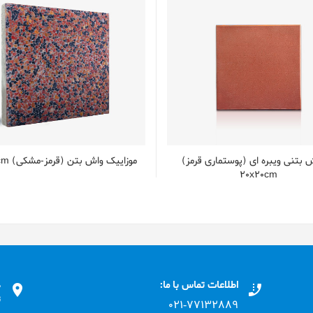
 بتنی ویبره ای (پوستماری قرمز)
موزاییک واش بتن (قرمز-مشکی) 50x50cm
20x20cm
اطلاعات تماس با ما:
د
ت
۰۲۱-۷۷۱٣۲۸۸۹