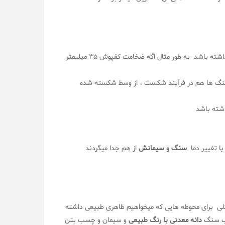
بعد از شکستن یک قطعه از واش بتن باید سنگدانه ها در تمام لایه ها وجود داشته باشد به طور مثال اگه ضخامت کفپوش 35 میلیمتر
نگ ها هم در فرآیند شکست ، از وسط شکسته شده
شته باشد
ا تغییر دما
سنگ و سیمانش
از هم جدا میگردند
کلی برای محوطه هایی که میخواهیم ظاهری طبیعی داشته
یب سنگ
دانه معدنی با رنگ طبیعی
و سیمان و چسب بتن