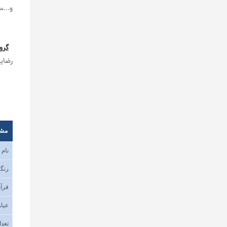
و...
گرو
رضای
مش
نام
رنگب
فرآی
عیار
تعدا