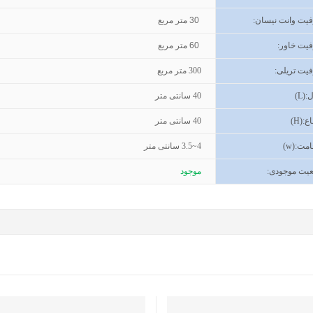
یت وانت نیسان
:
30
متر مربع
یت خاور
:
60
متر مربع
یت تریلی
:
300
متر مربع
(L):
40
سانتی متر
اع
(H):
40
سانتی متر
مت
(w):
3.5~4
سانتی متر
یت موجودی
:
موجود