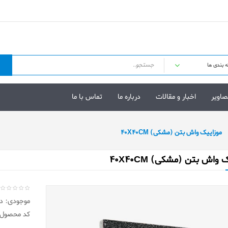
صاویر
اخبار و مقالات
درباره ما
تماس با ما
موزایيک واش بتن (مشکی) 40X40CM
 واش بتن (مشکی) 40X40CM
موجودی: در 
کد محصول: 12