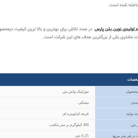
ساخته شده است.
ه تولیدی نوین بتن پارس
در صدد تلاش برای بهترین و بالا ترین کیفیت درمحص
ت مشتری یکی از بزرگترین هدف های این شرکت است.
خصات
 محصول
:
موزاییک واش بتن
ندی
:
مشکی
ند تولید
:
فرچه ای/ویبره ای
 بتن
:
400
کیلوگرم بر متر مکعب
6.25
د در هر متر مربع:
عدد