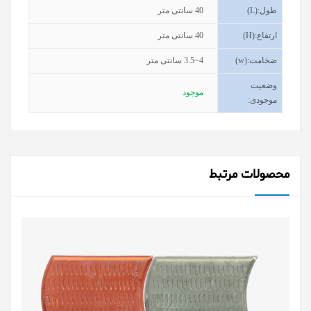
طول
(L):
40
سانتی متر
ارتفاع
(H):
40
سانتی متر
ضخامت
(w):
3.5~4
سانتی متر
وضعیت
موجود
موجودی
:
محصولات مرتبط