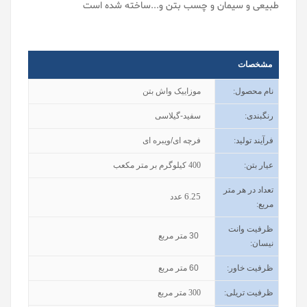
طبیعی و سیمان و چسب بتن و...ساخته شده است
مشخصات
نام محصول
:
موزاییک واش بتن
رنگبندی
:
سفید-گیلاسی
فرآیند تولید
:
فرچه ای/ویبره ای
عیار بتن
:
400
کیلوگرم بر متر مکعب
تعداد در هر متر
6.25
عدد
مربع:
ظرفیت وانت
30
متر مربع
نیسان
:
ظرفیت خاور
:
60
متر مربع
ظرفیت تریلی
:
300
متر مربع