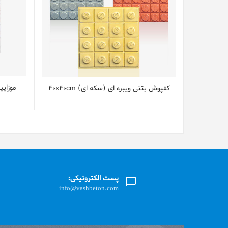
موزای
کفپوش بتنی ویبره ای (سکه ای) 40x40cm
پست الکترونیکی:
info@vashbeton.com