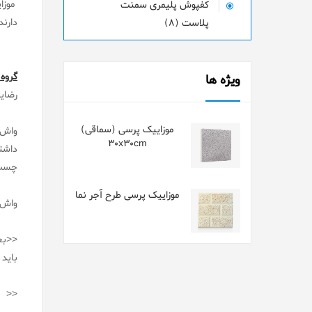
موزا
کفپوش پلیمری سمنت
دارند
پلاست (8)
گروه
ویژه ها
رضای
موزاییک پرسی (سماقی)
واش 
30x30cm
داشت
چسب 
موزاییک پرسی طرح آجر نما
واش ب
باید در تم
<< و