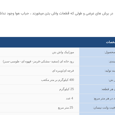
ر برش های عرضی و طولی که قطعات واش بتن میخورند ، حباب هوا وجود نداش
خصات
 محصول
:
موزاییک واش بتن
ندی
:
رود خانه ای (سفید- مشکی-قرمز- قهوه ای- طوسی-سبز
(
ند تولید
:
فرچه ای/ویبره ای
 بتن
:
400
کیلوگرم بر متر مکعب
 هر قطعه:
25
کیلوگرم
د در هر متر مربع:
4
عدد
یت وانت نیسان
:
25
متر مربع