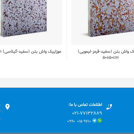
یک واش بتن (سفید-قرمز-لیمویی)
موزاییک واش بتن (سفید-گیلاسی) 50x50cm
50x50cm
اطلاعات تماس با ما:
د
ت
۰۲۱-۷۷۱٣۲۸۸۹
ب
۹۷۱۰ ۰۱۵ ۰۹۹۰