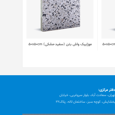
موزاییک واش بتن (سفید-مشکی) 50x50cm
فتر مرکزی:
هران، سعادت آباد، بلوار سروغربی، خیابان
خشایش، کوچه سبز، ساختمان لاله، پلاک22