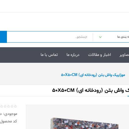
صاویر
اخبار و مقالات
درباره ما
تماس با ما
موزاییک واش بتن (رودخانه ای) 50X50CM
 واش بتن (رودخانه ای) 50X50CM
موجودی: در 
کد محصول: 01