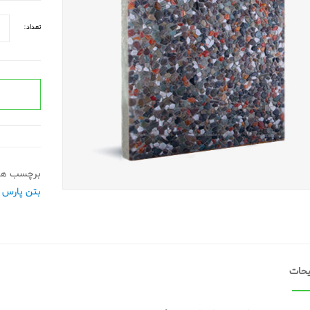
تعداد:
برچسب ها
بتن پارس
حات