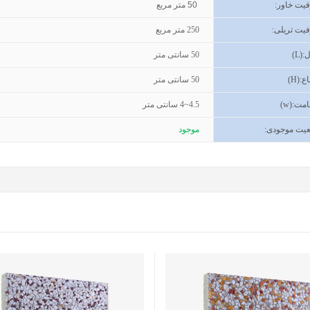
یت خاور
:
50
متر مربع
یت تریلی
:
250
متر مربع
(L):
50
سانتی متر
اع
(H):
50
سانتی متر
مت
(w):
4~4.5
سانتی متر
یت موجودی
:
موجود