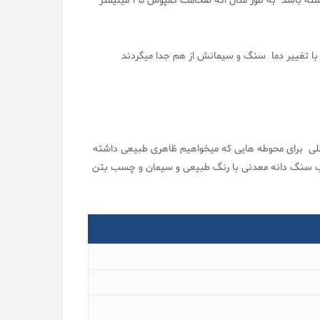
<< بعد از شکستن یک قطعه از واش بتن باید سنگدانه ها در تمام لایه ها وجود داشته باشد به طور مثال اگه ضخامت کفپوش 35 میلیمتر
 با تغییر دما سنگ و سیمانش از هم جدا میگردند
کلی برای محوطه هایی که میخواهیم ظاهری طبیعی داشته
ب سنگ دانه معدنی با رنگ طبیعی و سیمان و چسب بتن