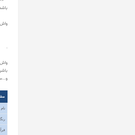
باشد بای
واش 
.
واش 
باشن
و...
مش
نام
رنگب
فرآی