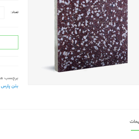
تعداد:
برچسب ها
بتن پارس
حات