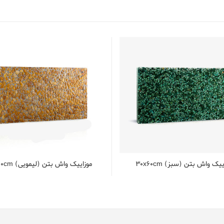
یک واش بتن (سبز) 30x60cm
موزاییک واش بتن (لیمویی) 30x60cm