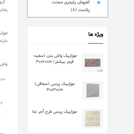
گروه
کفپوش پلیمری سمنت
رضای
پلاست (8)
موزا
ویژه ها
دارند
موزاییک واش بتن (سفید-
قرمز بیشتر) 30x60cm
واش ب
<< د
موزاییک پرسی (سماقی)
30x30cm
<<وا
.
موزاییک پرسی طرح آجر نما