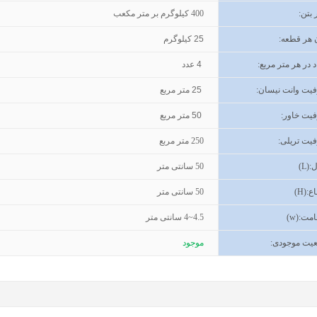
 بتن
:
400
کیلوگرم بر متر مکعب
 هر قطعه:
25
کیلوگرم
د در هر متر مربع:
4
عدد
یت وانت نیسان
:
25
متر مربع
یت خاور
:
50
متر مربع
یت تریلی
:
250
متر مربع
(L):
50
سانتی متر
اع
(H):
50
سانتی متر
مت
(w):
4~4.5
سانتی متر
یت موجودی
:
موجود