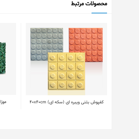
محصولات مرتبط
موزای
کفپوش بتنی ویبره ای (سکه ای) 40x40cm