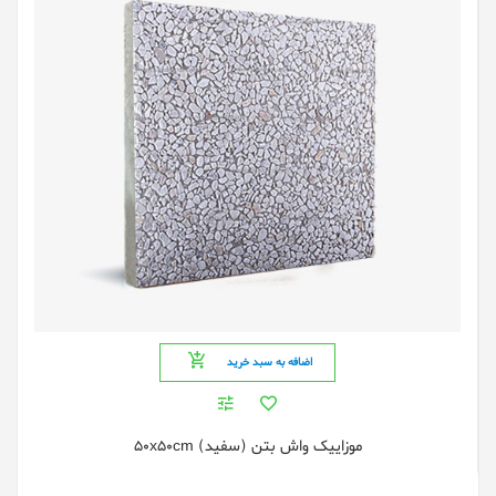
اضافه به سبد خرید
موزاییک واش بتن (سفید) 50x50cm