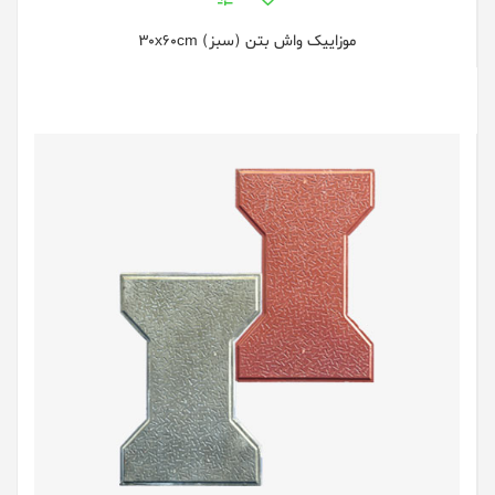
موزاییک واش بتن (سبز) 30x60cm