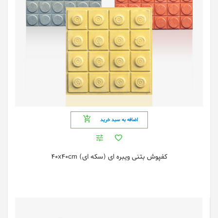
اضافه به سبد خرید
کفپوش بتنی ویبره ای (سکه ای) 40x40cm