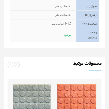
طول
(L):
50
سانتی متر
ارتفاع
(H):
50
سانتی متر
ضخامت
(w):
4~4.5
سانتی متر
وضعیت
موجود
موجودی
:
محصولات مرتبط