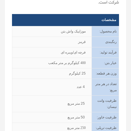
شرکت است.
مشخصات
نام محصول
:
موزاییک واش بتن
رنگبندی
قرمز
فرآیند تولید
:
فرچه ای/ویبره ای
عیار بتن
:
400
کیلوگرم بر متر مکعب
وزن هر قطعه:
25
کیلوگرم
تعداد در هر متر
4
عدد
مربع:
ظرفیت وانت
25
متر مربع
نیسان
:
ظرفیت خاور
:
50
متر مربع
ظرفیت تریلی
:
250
متر مربع