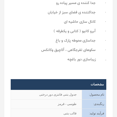
· جدا کننده ی مسیر پیاده رو
· جداکننده ی فضای سبز از خیابان
· کانال سازی حاشیه ای
· آبرو کانیو ( کتابی و یکطرفه )
· جداسازی محوطه پارک و باغ
· سکوهای تفرجگاهی ، آلاچیق وکانکس
. زیباسازی دور باغچه
مشخصات
نام محصول
:
جدول بتنی فانتزی دور درختی
رنگبندی
:
طوسی - قرمز
فرآیند تولید
:
قالب بتنی