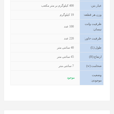
عیار بتن
:
400
کیلوگرم بر متر مکعب
وزن هر قطعه
:
19
کیلوگرم
ظرفیت وانت
100
عدد
نیسان
:
ظرفیت خاور
:
220
عدد
طول
(L):
40
سانتی متر
ارتفاع
(H):
45
سانتی متر
ضخامت
(w):
7
سانتی متر
وضعیت
موجود
موجودی
: