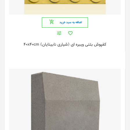
اضافه به سبد خرید
کفپوش بتنی ویبره ای (شیاری نابینایان) 40x40cm