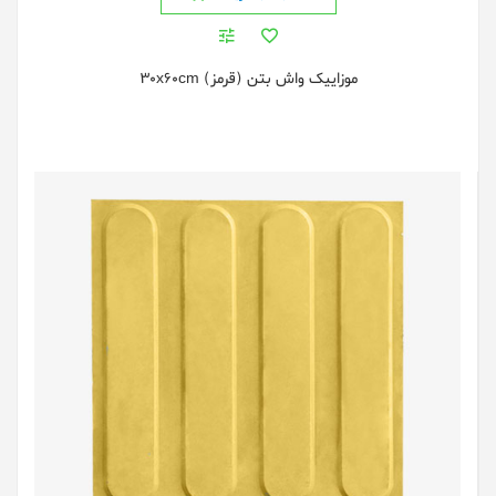
موزاییک واش بتن (قرمز) 30x60cm