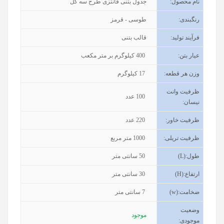
نام محصول
:
جدول بتنی فانتزی طرح سه گل
رنگبندی
:
طوسی - قرمز
فرآیند تولید
:
قالب بتنی
عیار بتن
:
400
کیلوگرم بر متر مکعب
وزن هر قطعه
:
17
کیلوگرم
ظرفیت وانت
100
عدد
نیسان
:
ظرفیت خاور
:
220
عدد
ظرفیت تریلی
:
1000
متر مربع
طول
(L):
50
سانتی متر
ارتفاع
(H):
30
سانتی متر
ضخامت
(w):
7
سانتی متر
وضعیت
موجود
موجودی
: