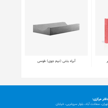
ر
آبراه بتنی (نیم جوی) طوسی
فتر مرکزی:
هران، سعادت آباد، بلوار سروغربی، خیابان