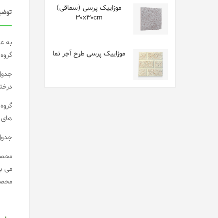
موزاییک پرسی (سماقی)
توضی
30x30cm
به عل
موزاییک پرسی طرح آجر نما
گروه
جدول
درخت
گروه
های 
جدول
محصو
می ب
محصو