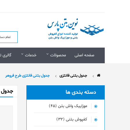
صفحه اصلی
محصولات
خدمات
گالری ت
جدول بتنی فانتزی
جدول بتنی فانتزی طرح فروهر
جدول ب
دسته بندی ها
موزاییک واش بتن (45)
کفپوش بتنی (32)