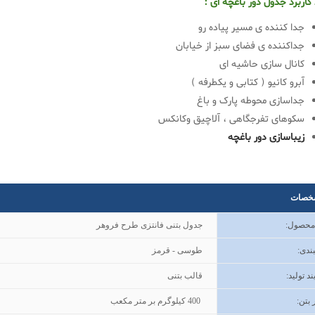
 کاربرد جدول دور باغچه ای :
جدا کننده ی مسیر پیاده رو
جداکننده ی فضای سبز از خیابان
کانال سازی حاشیه ای
آبرو کانیو ( کتابی و یکطرفه )
جداسازی محوطه پارک و باغ
سکوهای تفرجگاهی ، آلاچیق وکانکس
زیباسازی دور باغچه
خصات
 محصول
:
جدول بتنی فانتزی طرح فروهر
ندی
:
طوسی - قرمز
ند تولید
:
قالب بتنی
 بتن
:
400
کیلوگرم بر متر مکعب