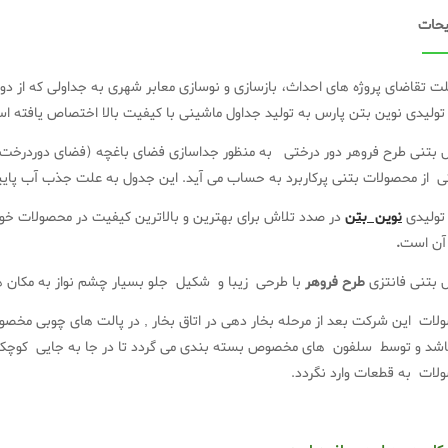
حات
ت تقاضای پروژه های احداث، بازسازی و نوسازی معابر شهری به جداولی که از دوا
 تولیدی نوین بتن پارس به تولید جداول ماشینی با کیفیت بالا اختصاص یافته ا
 بتنی طرح فروهر دور درختی به منظور جداسازی فضای باغچه (فضای دوردرخت) از
ی
از محصولات بتنی پرکاربرد به حساب می آید. این جدول به علت جذب آب پایین ا
 تولیدی
نوین بتن
در صدد تلاش برای بهترین و بالاترین کیفیت در محصولات خ
آن است
.
 بتنی فانتزی
طرح فروهر
با طرحی زیبا و شکیل جلو بسیار چشم نواز به مکان ها
لات این شرکت بعد از مرحله بخار دهی در اتاق بخار , در پالت های چوبی مخص
اشد و توسط سلفون های مخصوص بسته بندی می گردد تا در جا به جایی کوچکتر
لات به قطعات وارد نگردد.