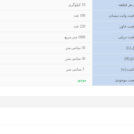
 هر قطعه
:
19
کیلوگرم
یت وانت نیسان
:
100
عدد
یت خاور
:
220
عدد
یت تریلی
:
1000
متر مربع
(L):
50
سانتی متر
اع
(H):
30
سانتی متر
مت
(w):
7 سانتی متر
یت موجودی
:
موجود