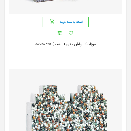
اضافه به سبد خرید
موزاییک واش بتن (سفید) 50x50cm