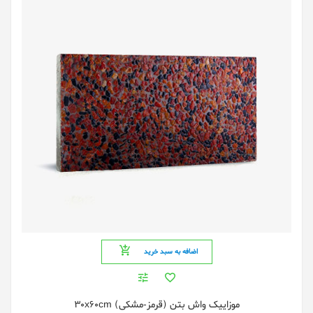
اضافه به سبد خرید
موزاییک واش بتن (قرمز-مشکی) 30x60cm