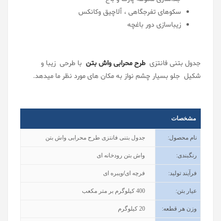
سکوهای تفرجگاهی ، آلاچیق وکانکس
زیباسازی دور باغچه
جدول بتنی فانتزی
طرح محرابی واش بتن
با طرحی زیبا و
شکیل جلو بسیار چشم نواز به مکان های مورد نظر ما میدهد.
مشخصات
نام محصول
:
جدول بتنی فانتزی طرح محرابی واش بتن
رنگبندی
:
واش بتن رودخانه ای
فرآیند تولید
:
فرچه ای/ویبره ای
عیار بتن
:
400
کیلوگرم بر متر مکعب
وزن هر قطعه
:
20
کیلوگرم