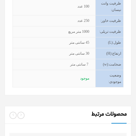
ظرفیت وانت
100
عدد
نیسان
:
ظرفیت خاور
:
250
عدد
ظرفیت تریلی
:
1000
متر مربع
طول
(L):
45
سانتی متر
ارتفاع
(H):
30
سانتی متر
ضخامت
(w):
7
سانتی متر
وضعیت
موجود
موجودی
:
محصولات مرتبط