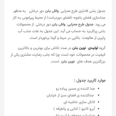
جدول بتنی فانتزی طرح محرابی
واش بتن
دور درختی به منظور
جداسازی فضای باغچه (فضای دوردرخت) از محیط پیرامونی به کار
می رود.
جدول طرح محرابی واش بتن
دور درختی
از محصولات
بتنی پرکاربرد به حساب می آید. این جدول به علت جذب آب
پایین از مقاومت بالایی در سرما و گرما برخوردار است.
گروه
تولیدی نوین بتن
در صدد تلاش برای بهترین و بالاترین
کیفیت در محصولات خود است چرا که جلب رضایت مشتری یکی از
بزرگترین هدف های
نوین بتن
است
.
موارد کاربرد جدول :
جدا کننده ی مسیر پیاده رو
جداکننده ی فضای سبز از خیابان
کانال سازی حاشیه ای
آبرو کانیو ( کتابی و یکطرفه )
جداسازی محوطه پارک و باغ