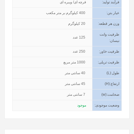
فرآیند تولید
:
فرچه ای/ ویبره ای
عیار بتن
:
400
کیلوگرم بر متر مکعب
وزن هر قطعه
:
20
کیلوگرم
ظرفیت وانت
125
عدد
نیسان
:
ظرفیت خاور
:
250
عدد
ظرفیت تریلی
:
1000
متر مربع
طول
(L):
40
سانتی متر
ارتفاع
(H):
45
سانتی متر
ضخامت
(w):
7
سانتی متر
وضعیت موجودی
:
موجود