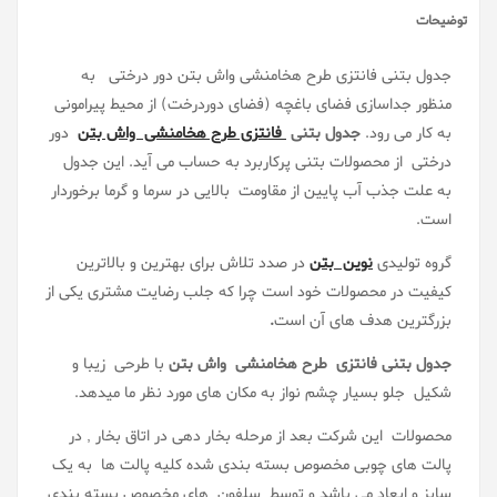
توضیحات
جدول بتنی فانتزی طرح هخامنشی واش بتن دور درختی به
منظور جداسازی فضای باغچه (فضای دوردرخت) از محیط پیرامونی
به کار می رود.
جدول بتنی
فانتزی طرح هخامنشی واش بتن
دور
درختی
از محصولات بتنی پرکاربرد به حساب می آید. این جدول
به علت جذب آب پایین از مقاومت بالایی در سرما و گرما برخوردار
است.
گروه تولیدی
نوین بتن
در صدد تلاش برای بهترین و بالاترین
کیفیت در محصولات خود است چرا که جلب رضایت مشتری یکی از
بزرگترین هدف های آن است
.
جدول بتنی فانتزی
طرح هخامنشی واش بتن
با طرحی زیبا و
شکیل جلو بسیار چشم نواز به مکان های مورد نظر ما میدهد.
محصولات این شرکت بعد از مرحله بخار دهی در اتاق بخار , در
پالت های چوبی مخصوص بسته بندی شده کلیه پالت ها به یک
سایز و ابعاد می باشد و توسط سلفون های مخصوص بسته بندی