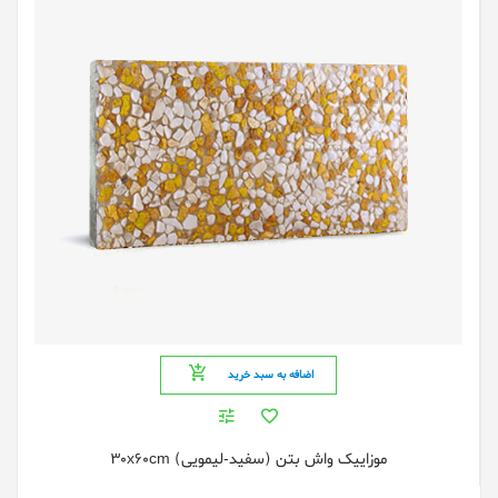
اضافه به سبد خرید
موزاییک واش بتن (سفید-لیمویی) 30x60cm