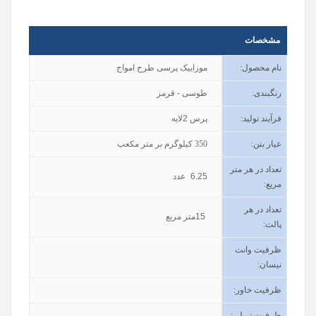
مشخصات
نام محصول
:
موزاییک پرسی طرح امواج
رنگبندی
:
طوسی - قرمز
فرآیند تولید
:
پرس 2لایه
عیار بتن
:
350
کیلوگرم بر متر مکعب
تعداد در هر متر
6.25
عدد
مربع:
تعداد در هر
15
متر مربع
پالت:
ظرفیت وانت
نیسان
:
ظرفیت خاور
:
ظرفیت تریلی
: