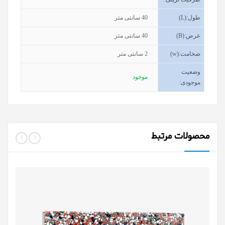
طول
(L):
40
سانتی متر
عرض
(B):
40
سانتی متر
ضخامت
(w):
2
سانتی متر
وضعیت
موجود
موجودی
:
محصولات مرتبط