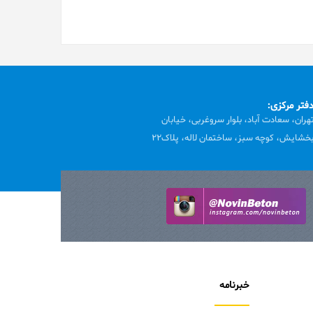
فتر مرکزی:
هران، سعادت آباد، بلوار سروغربی، خیابان
خشایش، کوچه سبز، ساختمان لاله، پلاک22
خبرنامه