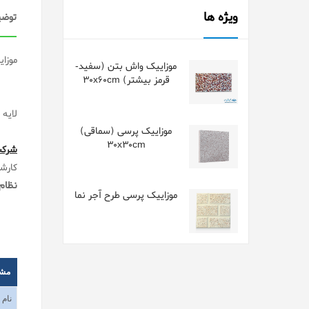
ویژه ها
توضی
موزا
موزاییک واش بتن (سفید-
قرمز بیشتر) 30x60cm
لایه 
موزاییک پرسی (سماقی)
30x30cm
شرکت
کارش
نظام 
موزاییک پرسی طرح آجر نما
مش
نام