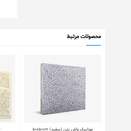
محصولات مرتبط
م
موزاییک واش بتن (سفید) 50x50cm