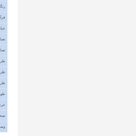
رنگب
فرآی
عیار
تعدا
تعدا
ظرف
ظرف
ظرف
طول
عر
ضخا
وضع