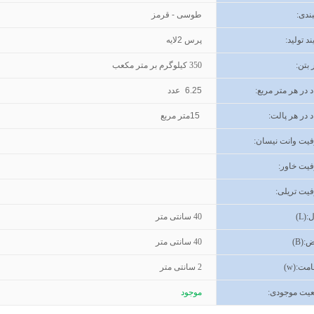
ندی
:
طوسی - قرمز
ند تولید
:
پرس 2لایه
 بتن
:
350
کیلوگرم بر متر مکعب
د در هر متر مربع:
6.25
عدد
د در هر پالت:
15
متر مربع
یت وانت نیسان
:
یت خاور
:
یت تریلی
:
(L):
40
سانتی متر
ض
(B):
40
سانتی متر
مت
(w):
2
سانتی متر
یت موجودی
:
موجود