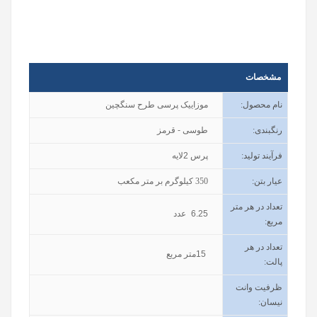
مشخصات
نام محصول
:
موزاییک پرسی طرح سنگچین
رنگبندی
:
طوسی - قرمز
فرآیند تولید
:
پرس 2لایه
عیار بتن
:
350
کیلوگرم بر متر مکعب
تعداد در هر متر
6.25
عدد
مربع:
تعداد در هر
15
متر مربع
پالت:
ظرفیت وانت
نیسان
: