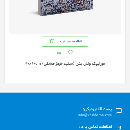
اضافه به سبد خرید
موزایيک واش بتن (سفید-قرمز-مشکی) 40x40cm
پست الکترونیکی:
info@vashbeton.com
اطلاعات تماس با ما: