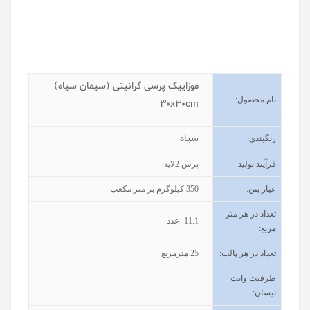
موزاییک پرسی گرانیتی (سیمان سیاه)
نام محصول
:
30x30cm
سیاه
رنگبندی
:
فرآیند تولید
:
پرس 2لایه
عیار بتن
:
350
کیلوگرم بر متر مکعب
تعداد در هر متر
11.1
عدد
مربع:
تعداد در هر پالت:
25
مترمربع
ظرفیت وانت
نیسان
: