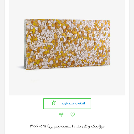
اضافه به سبد خرید
موزاییک واش بتن (سفید-لیمویی) 30x60cm