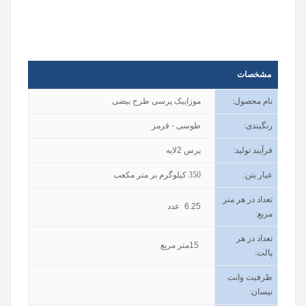
مشخصات
نام محصول
:
موزاییک پرسی طرح بیضی
رنگبندی
:
طوسی - قرمز
فرآیند تولید
:
پرس 2لایه
عیار بتن
:
350
کیلوگرم بر متر مکعب
تعداد در هر متر
6.25
عدد
مربع:
تعداد در هر
15
متر مربع
پالت:
ظرفیت وانت
نیسان
: