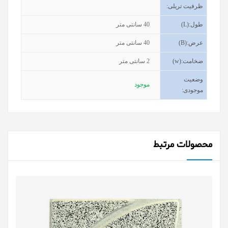
ظرفیت تریلی
:
طول
(L):
40
سانتی متر
عرض
(B):
40
سانتی متر
ضخامت
(w):
2
سانتی متر
وضعیت
موجود
موجودی
:
محصولات مرتبط