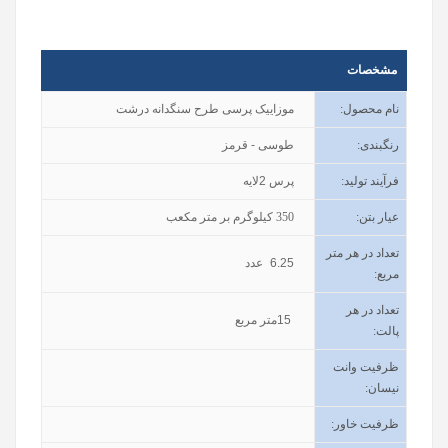
مشخصات
نام محصول
:
موزاییک پرسی طرح سنگدانه درشت
رنگبندی
:
طوسی - قرمز
فرآیند تولید
:
پرس 2لایه
عیار بتن
:
350
کیلوگرم بر متر مکعب
تعداد در هر متر
6.25
عدد
مربع:
تعداد در هر
15
متر مربع
پالت:
ظرفیت وانت
نیسان
:
ظرفیت خاور
: