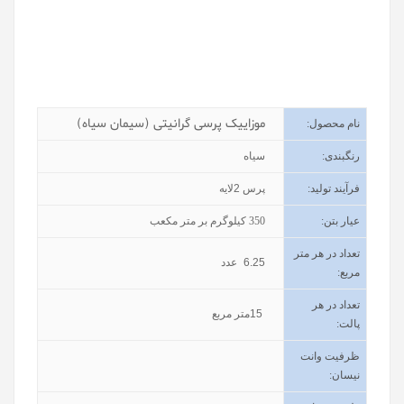
موزاییک پرسی گرانیتی (سیمان سیاه)
نام محصول
:
رنگبندی
:
سیاه
فرآیند تولید
:
پرس 2لایه
عیار بتن
:
350
کیلوگرم بر متر مکعب
تعداد در هر متر
6.25
عدد
مربع:
تعداد در هر
15
متر مربع
پالت:
ظرفیت وانت
نیسان
: