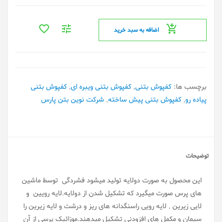
اضافه به سبد خرید
برچسب ها:
کفپوش بتنی
,
کفپوش بتنی ویبره ای
,
کفپوش بتنی
پیاده رو
,
کفپوش بتنی پیش ساخته
,
شرکت نوین بتن پارس
توضیحات
این محصول به صورت دولایه تولید میشود فشردگی توسط ماشین
های پرس صورت میگیرد که تشکیل شدن از دولایه.لایه رویین و
لایی زیرین , لایه رویی راسنگدانه های ریز و درشت و لایه زیرین را
سیمان و مکمل های افزودنی تشکیل میدهند.موزائیک پرسی از آن