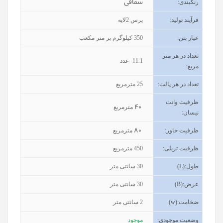
سماقی
رنگبندی
:
فرآیند تولید
:
پرس 2لایه
عیار بتن
:
350
کیلوگرم بر متر مکعب
تعداد در هر متر
11.1
عدد
مربع:
تعداد در هر پالت:
25
مترمربع
ظرفیت وانت
40
مترمربع
نیسان
:
80
ظرفیت خاور
:
مترمربع
ظرفیت تریلی
:
450
مترمربع
طول
(L):
30
سانتی متر
عرض
(B):
30
سانتی متر
ضخامت
(w):
2
سانتی متر
وضعیت موجودی
:
موجود