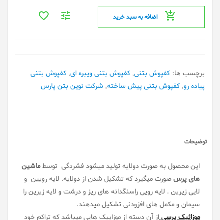
اضافه به سبد خرید
برچسب ها:
کفپوش بتنی
,
کفپوش بتنی ویبره ای
,
کفپوش بتنی
پیاده رو
,
کفپوش بتنی پیش ساخته
,
شرکت نوین بتن پارس
توضیحات
این محصول به صورت دولایه تولید میشود فشردگی توسط
ماشین
های پرس
صورت میگیرد که تشکیل شدن از دولایه. لایه رویین و
لایی زیرین . لایه رویی راسنگدانه های ریز و درشت و لایه زیرین را
سیمان و مکمل های افزودنی تشکیل میدهند.
موزائیک پرسی
از آن دسته از موزاییک هایی میباشد که تراکم خود