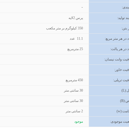
-
ندی
:
ند تولید
:
پرس 2لایه
 بتن
:
350
کیلوگرم بر متر مکعب
د در هر متر مربع:
11.1
عدد
د در هر پالت:
25
مترمربع
یت وانت نیسان
:
یت خاور
:
یت تریلی
:
450
مترمربع
(L):
30
سانتی متر
ض
(B):
30
سانتی متر
مت
(w):
2
سانتی متر
یت موجودی
:
موجود