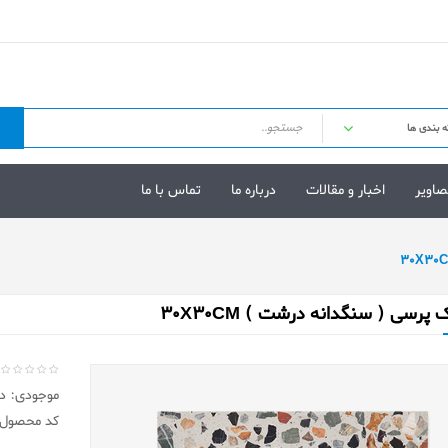
صاویر
اخبار و مقالات
درباره ما
تماس با ما
 پرسی ( سنگدانه درشت ) 30X30CM
موجودی: در 
کد محصول: 303