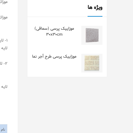
موزائ
ویژه ها
موزائ
موزاییک پرسی (سماقی)
30x30cm
1- ل
لایه 
موزاییک پرسی طرح آجر نما
2- لایه زیرین یا نارین موزاییک :این لایه از شن ، ماسه و سیمان تشکیل گردیده است .
لایه 
شخص
نام