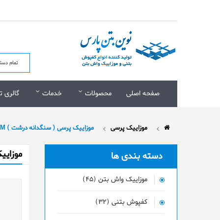
صفحه اصلی
محصولات
خدمات
گالری ت
موزاییک پرسی
موزاییک پرسی ( سنگدانه درشت ) 30X30CM
موزاییک
دسته بندی ها
موزاییک واش بتن (45)
کفپوش بتنی (32)