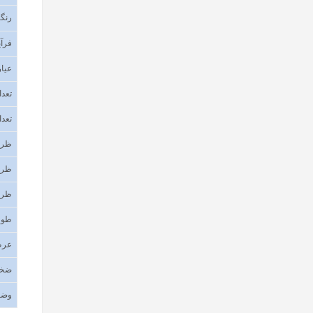
رنگب
فرآی
عیار
تعدا
تعدا
ظرف
ظرف
ظرف
طول
عر
ضخا
وضع