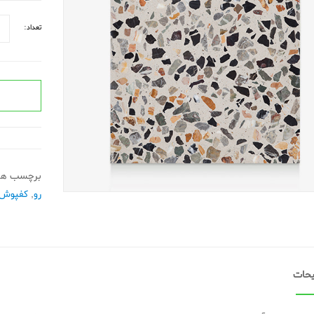
تعداد:
برچسب ها
رو
,
کفپوش 
حات