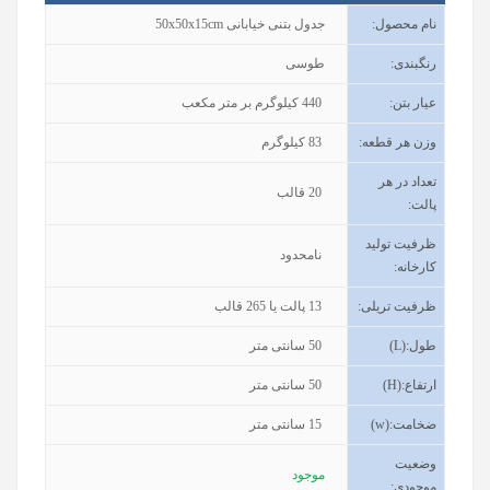
نام محصول
:
جدول بتنی خیابانی 50x50x15cm
رنگبندی
:
طوسی
عیار بتن
:
440
کیلوگرم بر متر مکعب
وزن هر قطعه
:
83
کیلوگرم
تعداد در هر
20
قالب
پالت
:
ظرفیت تولید
نامحدود
کارخانه
:
ظرفیت تریلی
:
13
پالت یا 265 قالب
طول
(L):
50
سانتی متر
ارتفاع
(H):
50
سانتی متر
ضخامت
(w):
15
سانتی متر
وضعیت
موجود
موجودی
: