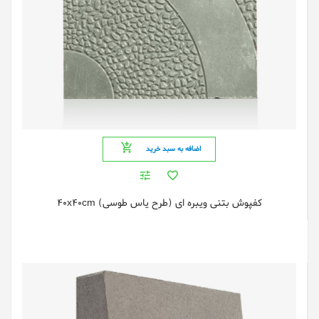
اضافه به سبد خرید
کفپوش بتنی ویبره ای (طرح یاس طوسی) 40x40cm