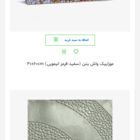
اضافه به سبد خرید
موزاییک واش بتن (سفید-قرمز-لیمویی) 30x60cm