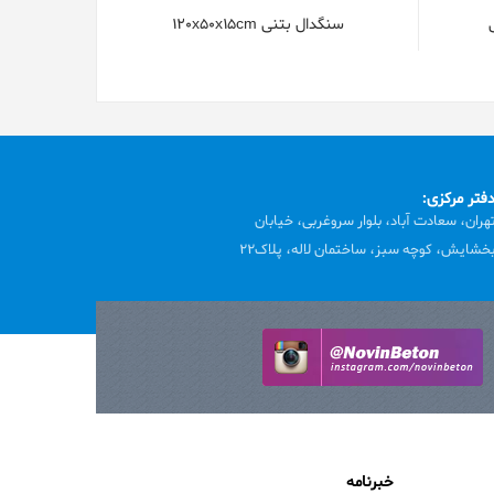
سنگدال بتنی 120x50x15cm
فتر مرکزی:
هران، سعادت آباد، بلوار سروغربی، خیابان
خشایش، کوچه سبز، ساختمان لاله، پلاک22
خبرنامه