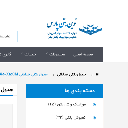
صفحه اصلی
محصولات
خدمات
گالری ت
جدول بتنی خیابانی
جدول بتنی خیابانی 60X50X15CM
جدول بتنی
دسته بندی ها
موزاییک واش بتن (45)
کفپوش بتنی (32)