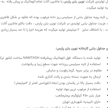
ل تولیدی شرکت
نوین بتن پارس
با ماشین آلات تمام اتوماتیک و پیش رفته به 
یه تولید میگردد.
لایه رویه جداول بتنی از سیلیس ریز دانه مرغوب بوده که علاوه بر شکل ظاهری
ش
 مزیت جداول بتنی تولیدی در شرکت نوین بتن پارس ، دقت بالای ماشین آلات 
2 میلیمتر تولید میگردد که هزینه اجرا را تا حد بسیار زیادی کاهش داده و کمک زیادی به عوامل اجرایی میکند.
ی جداول بتنی کارخانه نوین بتن پارس:
تولید شده با دستگاه فول اتوماتیک پیشرفته NAMTASH ساخت کشور ترکیه
استفاده از لایه سیلیس ریزدانه جهت سطح زیبا و یکنواخت
مقاوم در برابر سرما ,گرما,رطوبت و سایش
ارسال به صورت بسته بندی و پالت گذاری شده
دقت بسیار بالا در یکسان بودن ابعاد(تلورانس کمتر از ۲میلیمتر)
استفاده از مرغوب ترین مواد اولیه
عیار بتن 450 کیلوگرم برمترمکعب
دارای تاییدیه شهرداری تهران