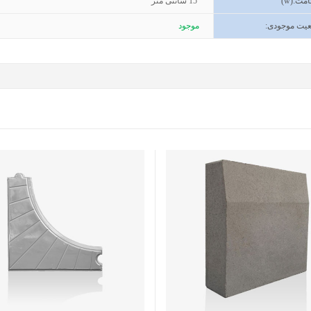
مت
(w):
15
سانتی متر
یت موجودی
:
موجود