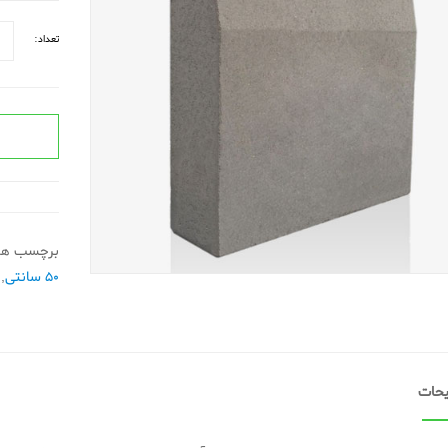
تعداد:
برچسب ها
50 سانتی
,
حات