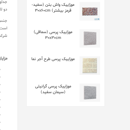
جداو
موزاییک واش بتن (سفید-
دو لا
قرمز بیشتر) 30x60cm
جنس 
است.
موزاییک پرسی (سماقی)
شرکت ، با اختلاف سایز 
30x30cm
مزایا
موزاییک پرسی طرح آجر نما
موزاییک پرسی گرانیتی
(سیمان سفید)