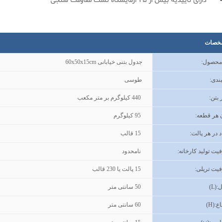
دارای تاییدیه بیش از 25 آزمایشگاه تست مقاومت سنجی
خصات
 محصول
:
جدول بتنی خیابانی 60x50x15cm
ندی
:
طوسی
 بتن
:
440
کیلوگرم بر متر مکعب
 هر قطعه
:
95
کیلوگرم
د در هر پالت
:
15
قالب
ت تولید کارخانه
:
نامحدود
یت تریلی
:
15
پالت یا 230 قالب
(L):
50
سانتی متر
اع
(H):
60
سانتی متر