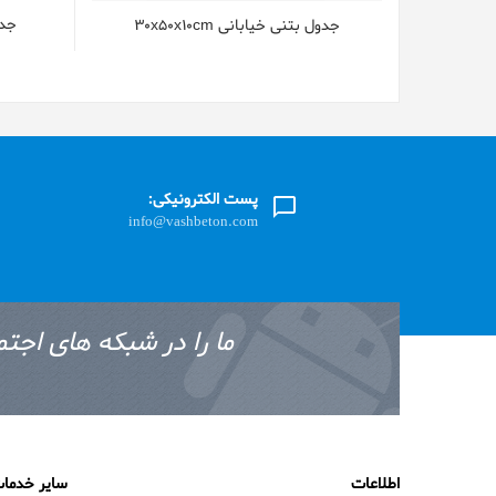
جدول
جدول بتنی خیابانی 30x50x10cm
پست الکترونیکی:
info@vashbeton.com
ما را در شبکه های اجتم
اطلاعات
سایر خدما