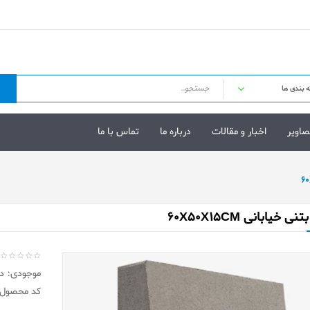
صاویر
اخبار و مقالات
درباره ما
تماس با ما
 خیابانی 60X50X15CM
موجودی: در 
کد محصول: K4