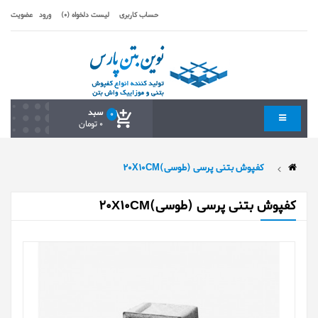
حساب کاربری
لیست دلخواه (0)
ورود
عضویت
سبد
0
0 تومان
کفپوش بتنی پرسی (طوسی)20X10CM
کفپوش بتنی پرسی (طوسی)20X10CM