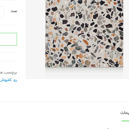
تعداد:
برچسب ها
رو
,
کفپوش 
حات