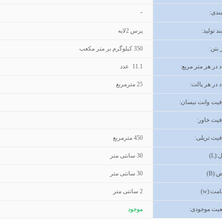
-
ندی
:
ند تولید
:
پرس 2لایه
 بتن
:
350
کیلوگرم بر متر مکعب
د در هر متر مربع:
11.1
عدد
د در هر پالت:
25
مترمربع
یت وانت نیسان
:
یت خاور
:
یت تریلی
:
450
مترمربع
(L):
30
سانتی متر
ض
(B):
30
سانتی متر
مت
(w):
2
سانتی متر
یت موجودی
:
موجود