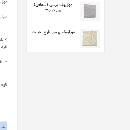
موزائ
موزاییک پرسی (سماقی)
30x30cm
موزائ
موزاییک پرسی طرح آجر نما
1- ل
لایه 
2- لایه زیرین یا نارین موزاییک :این لایه از شن ، ماسه و سیمان تشکیل گردیده است .
لایه 
شخص
نام