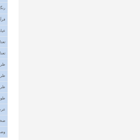
رنگب
فرآی
عیار
تعدا
تعدا
ظرف
ظرف
ظرف
طول
عر
ضخا
وضع