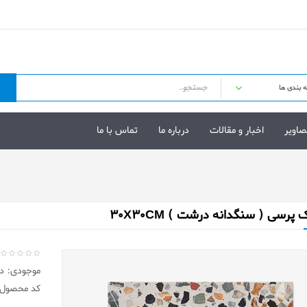
صاویر
اخبار و مقالات
درباره ما
تماس با ما
 پرسی ( سنگدانه درشت ) 30X30CM
موجودی: در 
کد محصول: 303