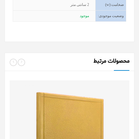
ضخامت
(w):
2
سانتی متر
وضعیت موجودی
:
موجود
محصولات مرتبط