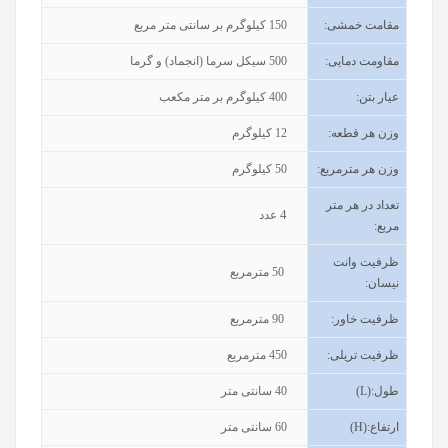
مقامت خمشی:
150 کیلوگرم بر سانتی متر مربع
مقاومت دمایی:
500 سیکل سرما (انجماد) و گرما
عیار بتن
:
400
کیلوگرم بر متر مکعب
وزن هر قطعه:
12 کیلوگرم
وزن هر مترمربع:
50 کیلوگرم
تعداد در هر متر
4
عدد
مربع:
ظرفیت وانت
50
مترمربع
نیسان
:
ظرفیت خاور
:
90
مترمربع
ظرفیت تریلی
:
450
مترمربع
طول
(L):
40
سانتی متر
ارتفاع
(H):
60
سانتی متر