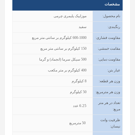
مشخصات
نام محصول
:
موزاییک پلیمری چرمی
رنگبندی
:
سفید
مقاومت فشاری:
600-1000 کیلوگرم بر سانتی متر مربع
مقامت خمشی:
150 کیلوگرم بر سانتی متر مربع
مقاومت دمایی:
500 سیکل سرما (انجماد) و گرما
عیار بتن
:
400
کیلوگرم بر متر مکعب
وزن هر قطعه:
8 کیلوگرم
وزن هر مترمربع:
50 کیلوگرم
تعداد در هر متر
6.25
عدد
مربع:
ظرفیت وانت
50
مترمربع
نیسان
: