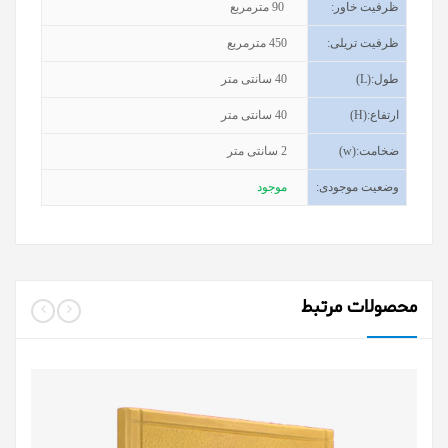
ظرفیت خاور
:
90
مترمربع
ظرفیت تریلی
:
450
مترمربع
طول
(L):
40
سانتی متر
ارتفاع
(H):
40
سانتی متر
ضخامت
(w):
2
سانتی متر
وضعیت موجودی
:
موجود
محصولات مرتبط